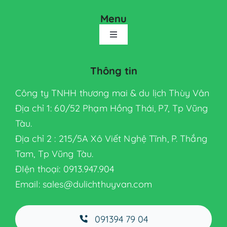
Menu
Toggle
Navigation
TRANG CHỦ
Thông tin
Công ty TNHH thương mai & du lịch Thùy Vân
GIỚI THIỆU
Địa chỉ 1: 60/52 Phạm Hồng Thái, P7, Tp Vũng
Tàu.
SẢN PHẨM
Địa chỉ 2 : 215/5A Xô Viết Nghệ Tĩnh, P. Thắng
Tam, Tp Vũng Tàu.
Thiết bị nhà hàng
ĐIện thoại: 0913.947.904
Email: sales@dulichthuyvan.com
TIN TỨC
091394 79 04