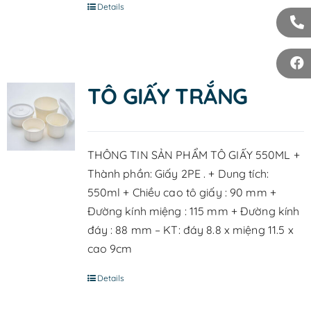
Details
TÔ GIẤY TRẮNG
THÔNG TIN SẢN PHẨM TÔ GIẤY 550ML +
Thành phần: Giấy 2PE . + Dung tích:
550ml + Chiều cao tô giấy : 90 mm +
Đường kính miệng : 115 mm + Đường kính
đáy : 88 mm – KT: đáy 8.8 x miệng 11.5 x
cao 9cm
Details