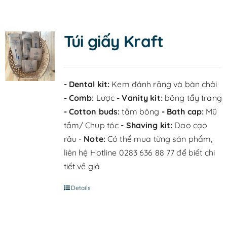
Túi giấy Kraft
- Dental kit:
Kem đánh răng và bàn chải
- Comb:
Lược
- Vanity kit:
bông tẩy trang
- Cotton buds:
tăm bông
- Bath cap:
Mũ
tắm/ Chụp tóc
- Shaving kit:
Dao cạo
râu -
Note:
Có thể mua từng sản phẩm,
liên hệ Hotline 0283 636 88 77 để biết chi
tiết về giá
Details