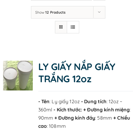
LIÊN HỆ
Show
12 Products
LY GIẤY NẮP GIẤY
TRẮNG 12oz
- Tên
: Ly giấy 12oz
- Dung tích
: 12oz ~
360ml
- Kích thước:
+ Đường kính miệng
:
90mm
+ Đường kính đáy
: 58mm
+ Chiều
cao
: 108mm