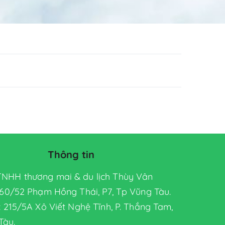
Thông tin
TNHH thương mai & du lịch Thùy Vân
: 60/52 Phạm Hồng Thái, P7, Tp Vũng Tàu.
 : 215/5A Xô Viết Nghệ Tĩnh, P. Thắng Tam,
Tàu.