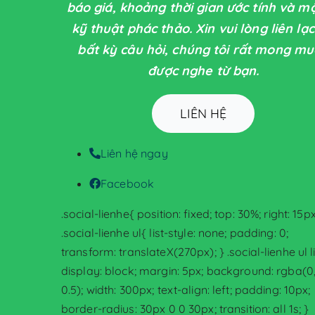
báo giá, khoảng thời gian ước tính và m
kỹ thuật phác thảo. Xin vui lòng liên lạc
bất kỳ câu hỏi, chúng tôi rất mong m
được nghe từ bạn.
LIÊN HỆ
Liên hệ ngay
Facebook
.social-lienhe{ position: fixed; top: 30%; right: 15px
.social-lienhe ul{ list-style: none; padding: 0;
transform: translateX(270px); } .social-lienhe ul l
display: block; margin: 5px; background: rgba(0, 
0.5); width: 300px; text-align: left; padding: 10px;
border-radius: 30px 0 0 30px; transition: all 1s; }