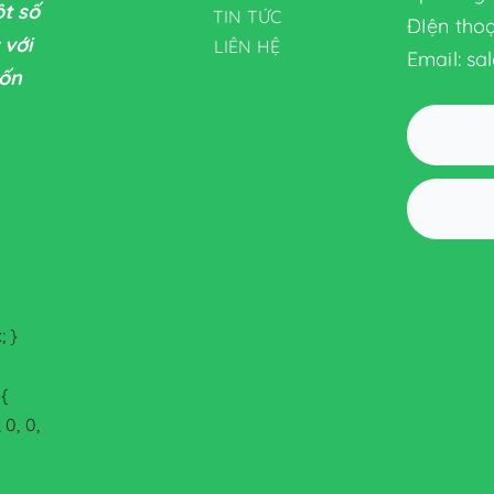
ột số
TIN TỨC
ĐIện thoạ
 với
LIÊN HỆ
Email: s
uốn
; }
i{
0, 0,