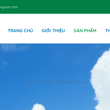
thuyvan.com
TRANG CHỦ
GIỚI THIỆU
SẢN PHẨM
T
Các sản phẩm liên quan
Ghế – Dù hồ bơi – Nệm
D
Sản phẩm bằng giấy
P
Home
Sản phẩm
Dung dịch tẩy rửa
P
T