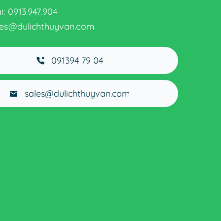
i: 0913.947.904
ales@dulichthuyvan.com
091394 79 04
sales@dulichthuyvan.com