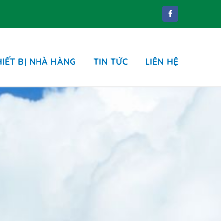
HIẾT BỊ NHÀ HÀNG
TIN TỨC
LIÊN HỆ
Phụ kiện
ung dịch tẩy rửa
hụ kiện phòng tắm
hụ kiện nhà WC
hùng rác