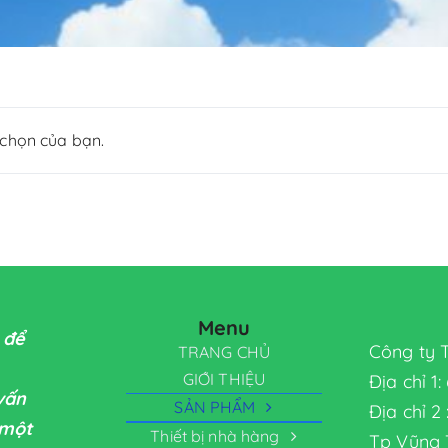
chọn của bạn.
Menu
 để
Công ty 
TRANG CHỦ
GIỚI THIỆU
Địa chỉ 1
 vấn
SẢN PHẨM
Địa chỉ 2
 một
Thiết bị nhà hàng
Tp Vũng 