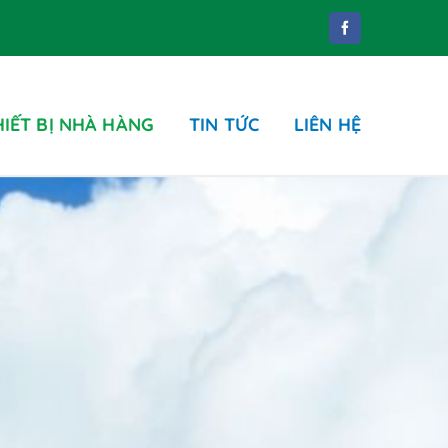
HIẾT BỊ NHÀ HÀNG
TIN TỨC
LIÊN HỆ
Phụ kiện
ung dịch tẩy rửa
hụ kiện phòng tắm
hụ kiện nhà WC
hùng rác