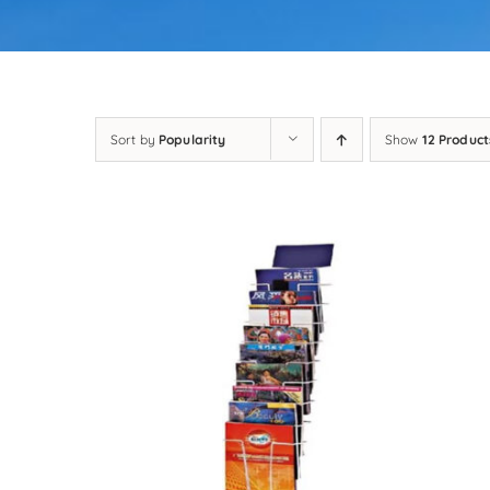
Sort by
Popularity
Show
12 Product