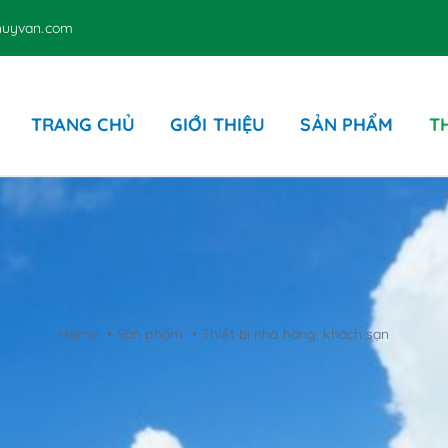
thuyvan.com
TRANG CHỦ
GIỚI THIỆU
SẢN PHẨM
T
Các sản phẩm liên quan
Ghế – Dù hồ bơi – Nệm
D
Sản phẩm bằng giấy
P
Home
Sản phẩm
Thiết bị nhà hàng, khách sạn
P
T