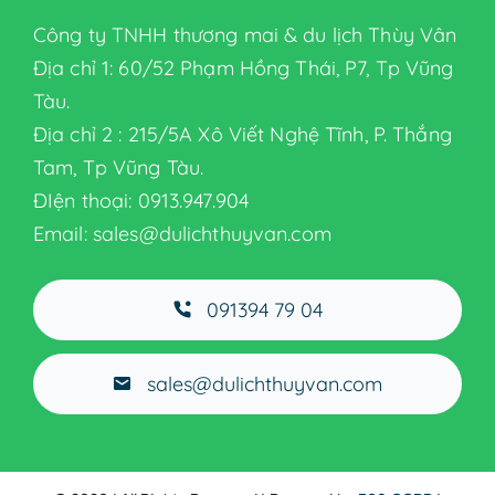
Công ty TNHH thương mai & du lịch Thùy Vân
GIỚI THIỆU
Địa chỉ 1: 60/52 Phạm Hồng Thái, P7, Tp Vũng
Tàu.
SẢN PHẨM
Địa chỉ 2 : 215/5A Xô Viết Nghệ Tĩnh, P. Thắng
Tam, Tp Vũng Tàu.
Thiết bị nhà hàng
ĐIện thoại: 0913.947.904
Email: sales@dulichthuyvan.com
TIN TỨC
091394 79 04
LIÊN HỆ
sales@dulichthuyvan.com