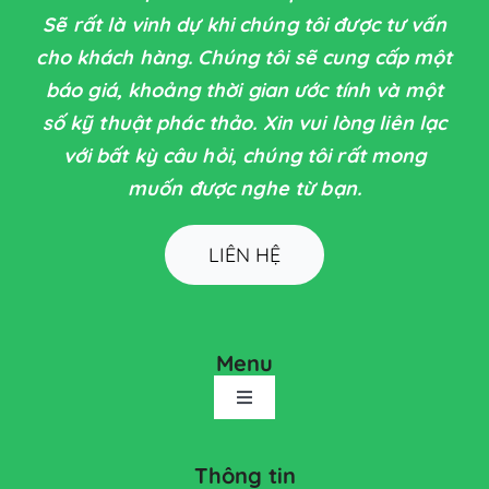
Sẽ rất là vinh dự khi chúng tôi được tư vấn
cho khách hàng. Chúng tôi sẽ cung cấp một
báo giá, khoảng thời gian ước tính và một
số kỹ thuật phác thảo. Xin vui lòng liên lạc
với bất kỳ câu hỏi, chúng tôi rất mong
muốn được nghe từ bạn.
LIÊN HỆ
Menu
Toggle
Navigation
TRANG CHỦ
Thông tin