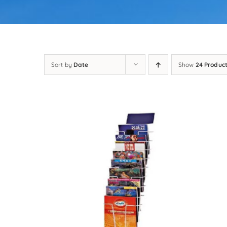
Sort by
Date
Show
24 Produc