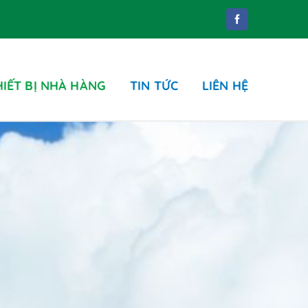
HIẾT BỊ NHÀ HÀNG
TIN TỨC
LIÊN HỆ
Phụ kiện
ung dịch tẩy rửa
hụ kiện phòng tắm
hụ kiện nhà WC
hùng rác