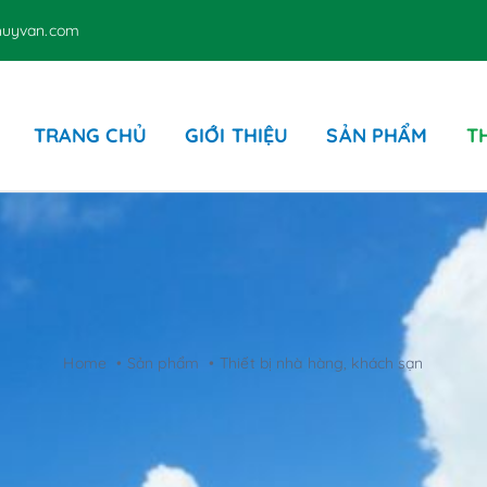
thuyvan.com
TRANG CHỦ
GIỚI THIỆU
SẢN PHẨM
T
Các sản phẩm liên quan
Ghế – Dù hồ bơi – Nệm
D
Sản phẩm bằng giấy
P
Home
Sản phẩm
Thiết bị nhà hàng, khách sạn
P
T