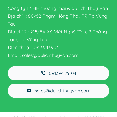
Công ty TNHH thương mai & du lịch Thùy Vân
GIỚI THIỆU
Địa chỉ 1: 60/52 Phạm Hồng Thái, P7, Tp Vũng
Tàu.
SẢN PHẨM
Địa chỉ 2 : 215/5A Xô Viết Nghệ Tĩnh, P. Thắng
Tam, Tp Vũng Tàu.
Thiết bị nhà hàng
ĐIện thoại: 0913.947.904
Email: sales@dulichthuyvan.com
TIN TỨC
091394 79 04
LIÊN HỆ
sales@dulichthuyvan.com