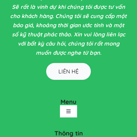
Sẽ rất là vinh dự khi chúng tôi được tư vấn
cho khách hàng. Chúng tôi sẽ cung cấp một
báo giá, khoảng thời gian ước tính và một
số kỹ thuật phác thảo. Xin vui lòng liên lạc
với bất kỳ câu hỏi, chúng tôi rất mong
muốn được nghe từ bạn.
LIÊN HỆ
Menu
Toggle
Navigation
TRANG CHỦ
Thông tin