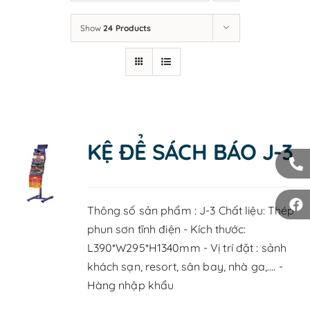
LIÊN HỆ
Show
24 Products
KỆ ĐỂ SÁCH BÁO J-3
Thông số sản phẩm : J-3 Chất liệu: Thép
phun sơn tĩnh điện - Kích thước:
L390*W295*H1340mm - Vị trí đặt : sảnh
khách sạn, resort, sân bay, nhà ga,.... -
Hàng nhập khẩu