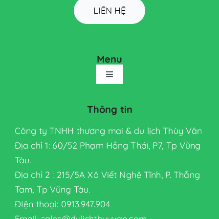
LIÊN HỆ
Menu
Toggle
Navigation
TRANG CHỦ
Thông tin
Công ty TNHH thương mai & du lịch Thùy Vân
GIỚI THIỆU
Địa chỉ 1: 60/52 Phạm Hồng Thái, P7, Tp Vũng
Tàu.
SẢN PHẨM
Địa chỉ 2 : 215/5A Xô Viết Nghệ Tĩnh, P. Thắng
Tam, Tp Vũng Tàu.
Thiết bị nhà hàng
ĐIện thoại: 0913.947.904
Email: sales@dulichthuyvan.com