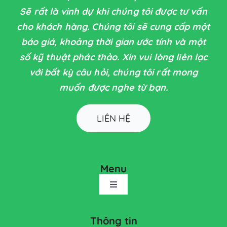
Sẽ rất là vinh dự khi chúng tôi được tư vấn
cho khách hàng. Chúng tôi sẽ cung cấp một
báo giá, khoảng thời gian ước tính và một
số kỹ thuật phác thảo. Xin vui lòng liên lạc
với bất kỳ câu hỏi, chúng tôi rất mong
muốn được nghe từ bạn.
LIÊN HỆ
Menu
Toggle
Navigation
TRANG CHỦ
Thông tin