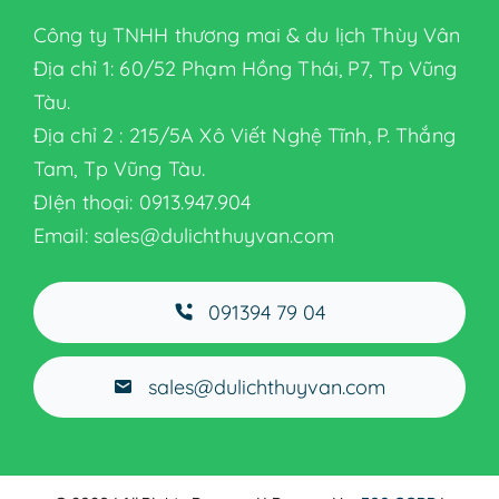
Công ty TNHH thương mai & du lịch Thùy Vân
GIỚI THIỆU
Địa chỉ 1: 60/52 Phạm Hồng Thái, P7, Tp Vũng
Tàu.
SẢN PHẨM
Địa chỉ 2 : 215/5A Xô Viết Nghệ Tĩnh, P. Thắng
Tam, Tp Vũng Tàu.
Thiết bị nhà hàng
ĐIện thoại: 0913.947.904
Email: sales@dulichthuyvan.com
TIN TỨC
091394 79 04
LIÊN HỆ
sales@dulichthuyvan.com