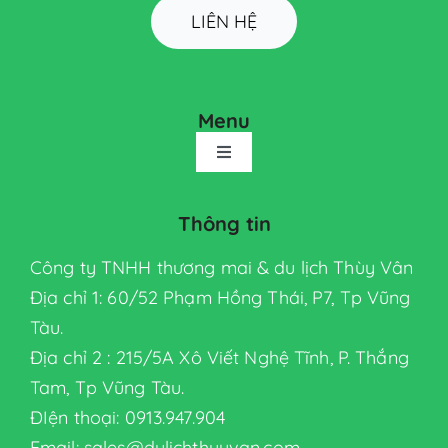
LIÊN HỆ
Menu
Toggle
Navigation
TRANG CHỦ
Thông tin
Công ty TNHH thương mai & du lịch Thùy Vân
GIỚI THIỆU
Địa chỉ 1: 60/52 Phạm Hồng Thái, P7, Tp Vũng
Tàu.
SẢN PHẨM
Địa chỉ 2 : 215/5A Xô Viết Nghệ Tĩnh, P. Thắng
Tam, Tp Vũng Tàu.
Thiết bị nhà hàng
ĐIện thoại: 0913.947.904
Email: sales@dulichthuyvan.com