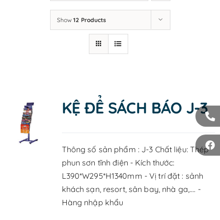
LIÊN HỆ
Show
12 Products
KỆ ĐỂ SÁCH BÁO J-3
Thông số sản phẩm : J-3 Chất liệu: Thép
phun sơn tĩnh điện - Kích thước:
L390*W295*H1340mm - Vị trí đặt : sảnh
khách sạn, resort, sân bay, nhà ga,.... -
Hàng nhập khẩu