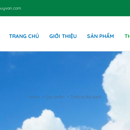
thuyvan.com
TRANG CHỦ
GIỚI THIỆU
SẢN PHẨM
T
Các sản phẩm liên quan
Ghế – Dù hồ bơi – Nệm
D
Sản phẩm bằng giấy
P
Home
Sản phẩm
Thiết bị đại sảnh
P
T