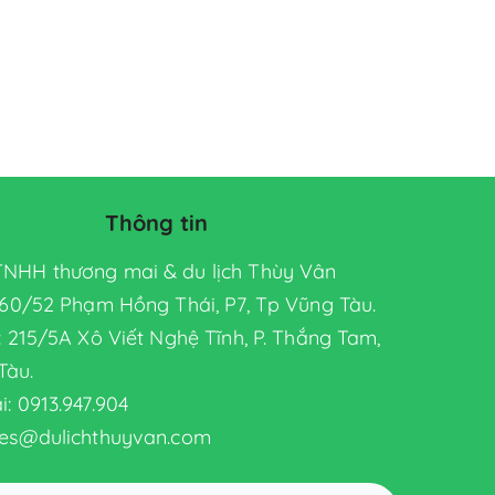
Thông tin
TNHH thương mai & du lịch Thùy Vân
: 60/52 Phạm Hồng Thái, P7, Tp Vũng Tàu.
 : 215/5A Xô Viết Nghệ Tĩnh, P. Thắng Tam,
Tàu.
i: 0913.947.904
ales@dulichthuyvan.com