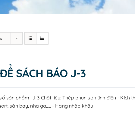
ts
 ĐỂ SÁCH BÁO J-3
ố sản phẩm : J-3 Chất liệu: Thép phun sơn tĩnh điện - Kích 
sort, sân bay, nhà ga,.... - Hàng nhập khẩu