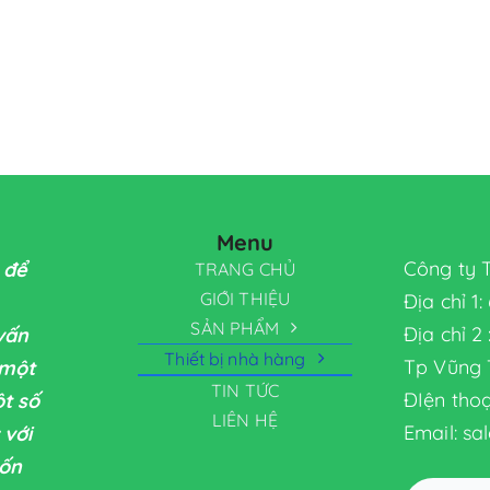
Menu
Công ty 
 để
TRANG CHỦ
GIỚI THIỆU
Địa chỉ 1
SẢN PHẨM
Địa chỉ 2
 vấn
Thiết bị nhà hàng
Tp Vũng 
 một
TIN TỨC
ĐIện thoạ
ột số
LIÊN HỆ
Email: s
 với
uốn