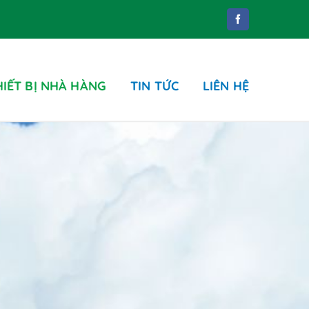
HIẾT BỊ NHÀ HÀNG
TIN TỨC
LIÊN HỆ
Phụ kiện
ung dịch tẩy rửa
hụ kiện phòng tắm
hụ kiện nhà WC
hùng rác