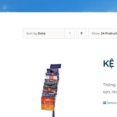
Sort by
Date
Show
24 Produc
KỆ
Thông s
sạn, re
Details