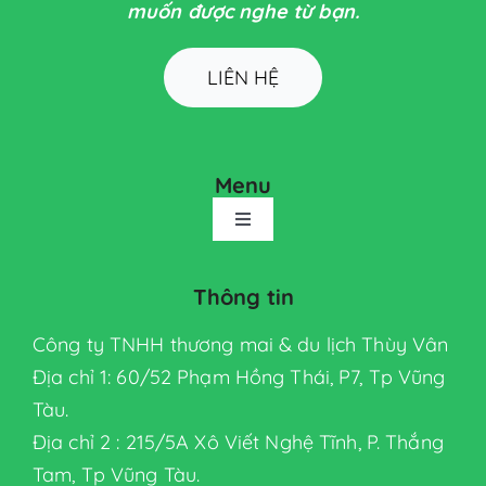
muốn được nghe từ bạn.
LIÊN HỆ
Menu
Toggle
Navigation
TRANG CHỦ
Thông tin
Công ty TNHH thương mai & du lịch Thùy Vân
GIỚI THIỆU
Địa chỉ 1: 60/52 Phạm Hồng Thái, P7, Tp Vũng
Tàu.
SẢN PHẨM
Địa chỉ 2 : 215/5A Xô Viết Nghệ Tĩnh, P. Thắng
Tam, Tp Vũng Tàu.