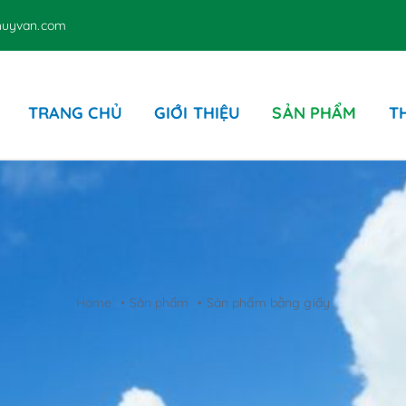
thuyvan.com
TRANG CHỦ
GIỚI THIỆU
SẢN PHẨM
T
Các sản phẩm liên quan
Ghế – Dù hồ bơi – Nệm
D
Sản phẩm bằng giấy
P
Home
Sản phẩm
Sản phẩm bằng giấy
P
T