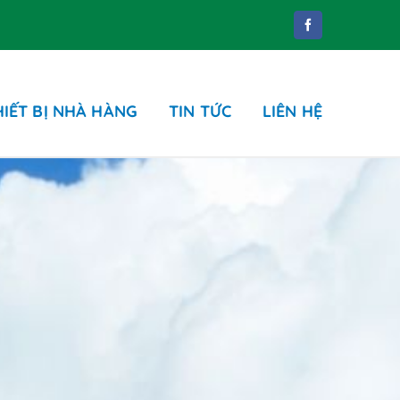
HIẾT BỊ NHÀ HÀNG
TIN TỨC
LIÊN HỆ
Phụ kiện
ung dịch tẩy rửa
hụ kiện phòng tắm
hụ kiện nhà WC
hùng rác